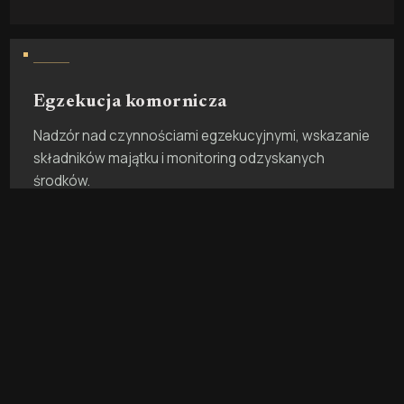
Egzekucja komornicza
Nadzór nad czynnościami egzekucyjnymi, wskazanie
składników majątku i monitoring odzyskanych
środków.
Odkup problematycznych długów
Przejmujemy trudne wierzytelności, aby odciążyć
Twoją firmę i szybciej uwolnić środki.